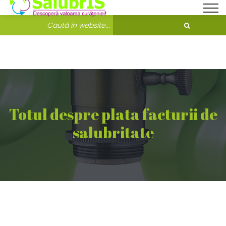
Bine ati venit pe Salubris.ro!
Unde ne găsești?
Totul despre plata facturii de
salubritate