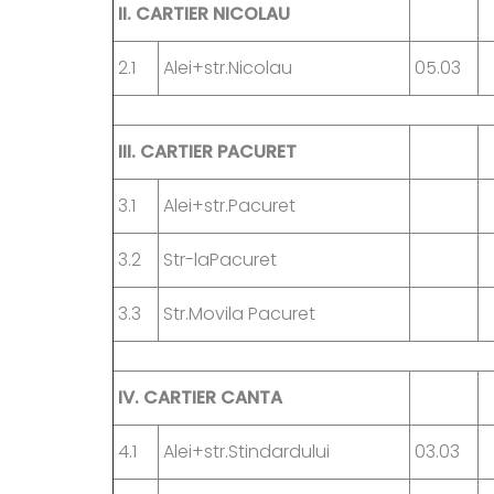
II.
CARTIER NICOLAU
2.1
Alei+str.Nicolau
05.03
III.
CARTIER PACURET
3.1
Alei+str.Pacuret
3.2
Str-laPacuret
3.3
Str.Movila Pacuret
IV.
CARTIER CANTA
4.1
Alei+str.Stindardului
03.03