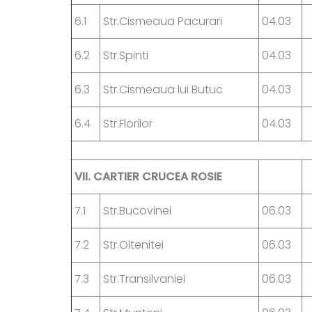
6.1
Str.Cismeaua Pacurari
04.03
6.2
Str.Spinti
04.03
6.3
Str.Cismeaua lui Butuc
04.03
6.4
Str.Florilor
04.03
VII.
CARTIER CRUCEA ROSIE
7.1
Str.Bucovinei
06.03
7.2
Str.Oltenitei
06.03
7.3
Str.Transilvaniei
06.03