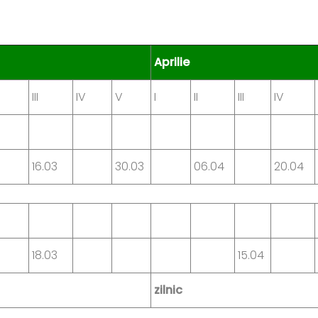
Aprilie
III
IV
V
I
II
III
IV
16.03
30.03
06.04
20.04
18.03
15.04
zilnic