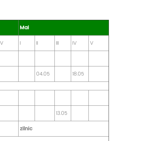
Mai
V
I
II
III
IV
V
04.05
18.05
13.05
zilnic