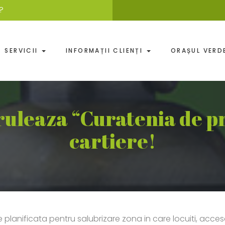
?
SERVICII
INFORMAȚII CLIENȚI
ORAȘUL VER
leaza “Curatenia de pr
cartiere!
e planificata pentru salubrizare zona in care locuiti, acce