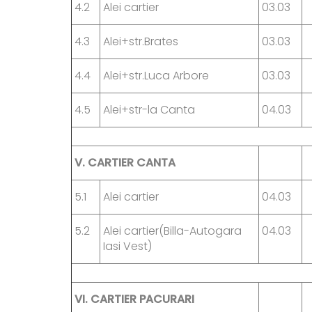
4.2
Alei cartier
03.03
4.3
Alei+str.Brates
03.03
4.4
Alei+str.Luca Arbore
03.03
4.5
Alei+str-la Canta
04.03
V.
CARTIER CANTA
5.1
Alei cartier
04.03
5.2
Alei cartier(Billa-Autogara
04.03
Iasi Vest)
VI.
CARTIER PACURARI