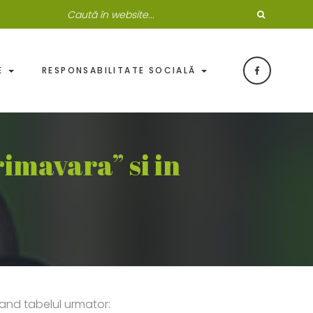
DE
RESPONSABILITATE SOCIALĂ
imavara” si in
sand tabelul urmator: