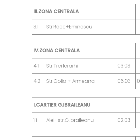
III.
ZONA CENTRALA
3.1
Str.Rece+Eminescu
IV.
ZONA CENTRALA
4.1
Str.Trei Ierarhi
03.03
4.2
Str.Golia + Armeana
06.03
0
I.CARTIER G.IBRAILEANU
1.1
Alei+str.G.Ibraileanu
02.03