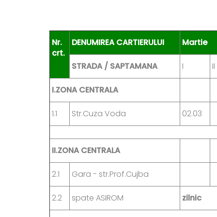
Nr.
DENUMIREA CARTIERULUI
Martie
crt.
STRADA / SAPTAMANA
I
II
I.ZONA CENTRALA
1.1
Str.Cuza Voda
02.03
II.
ZONA CENTRALA
2.1
Gara - str.Prof.Cujba
2.2
spate ASIROM
zilnic