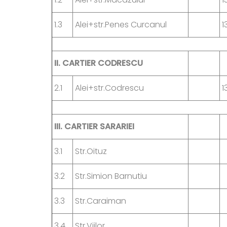
1.3
Alei+str.Penes Curcanul
1
II.
CARTIER CODRESCU
2.1
Alei+str.Codrescu
1
III.
CARTIER SARARIEI
3.1
Str.Oituz
3.2
Str.Simion Barnutiu
3.3
Str.Caraiman
3.4
Str.Viilor