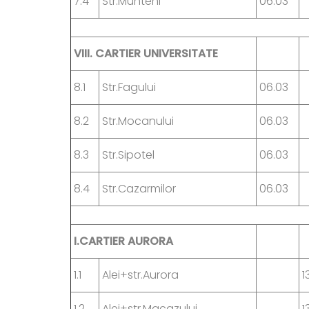
7.4
Str.Munteni
06.03
VIII.
CARTIER UNIVERSITATE
8.1
Str.Fagului
06.03
8.2
Str.Mocanului
06.03
8.3
Str.Sipotel
06.03
8.4
Str.Cazarmilor
06.03
I.CARTIER AURORA
1.1
Alei+str.Aurora
1
1.2
Alei+str.Macazului
1