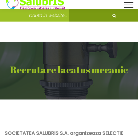
Bine ati venit pe Salubris.ro!
Unde ne găsești?
Recrutare lacatus mecanic
SOCIETATEA SALUBRIS S.A. organizeaza SELECTIE