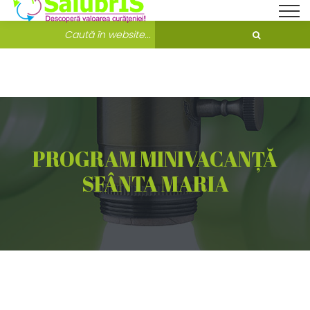
Bine ati venit pe Salubris.ro!
Unde ne găsești?
PROGRAM MINIVACANȚĂ
SFÂNTA MARIA