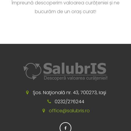
Împreună descoperim valoarea curățeniei și ne
bucurăm de un oraș curat!
Şos. Naţională nr. 43, 700273, Iaşi
0232/276244
office@salubris.ro