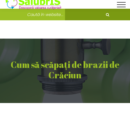
Bine ati venit pe Salubris.ro!
Unde ne găsești?
Cum să scăpați de brazii de
Crăciun