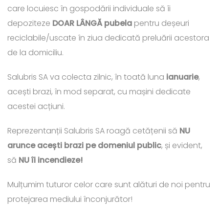
care locuiesc în gospodării individuale să îi
depoziteze
DOAR LÂNGĂ pubela
pentru deșeuri
reciclabile/uscate în ziua dedicată preluării acestora
de la domiciliu.
Salubris SA va colecta zilnic, în toată luna
ianuarie
,
acești brazi, în mod separat, cu mașini dedicate
acestei acțiuni.
Reprezentanții Salubris SA roagă cetățenii să
NU
arunce acești brazi pe domeniul public
, și evident,
să
NU îi incendieze!
Mulțumim tuturor celor care sunt alături de noi pentru
protejarea mediului înconjurător!