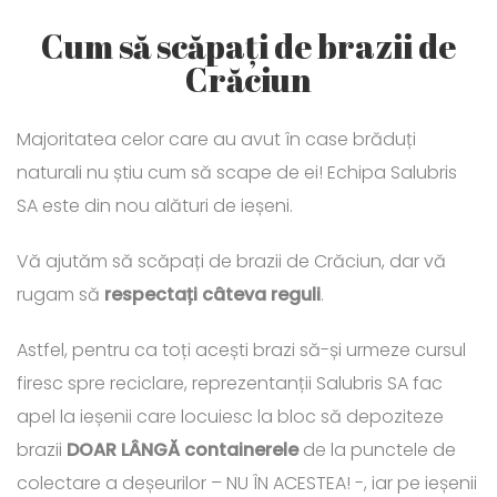
Cum să scăpați de brazii de
Crăciun
Majoritatea celor care au avut în case brăduți
naturali nu știu cum să scape de ei! Echipa Salubris
SA este din nou alături de ieșeni.
Vă ajutăm să scăpați de brazii de Crăciun, dar vă
rugam să
respectați câteva reguli
.
Astfel, pentru ca toți acești brazi să-și urmeze cursul
firesc spre reciclare, reprezentanții Salubris SA fac
apel la ieșenii care locuiesc la bloc să depoziteze
brazii
DOAR LÂNGĂ
containerele
de la punctele de
colectare a deșeurilor – NU ÎN ACESTEA! -, iar pe ieșenii