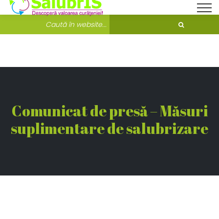
Bine ati venit pe Salubris.ro!
Unde ne găsești?
Comunicat de presă – Măsuri
suplimentare de salubrizare