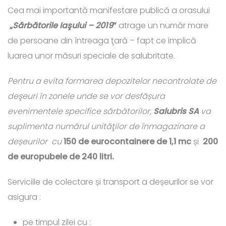
Cea mai importantă manifestare publică a orasului
„
Sărbătorile Iaşului – 2019
”
atrage un număr mare
de persoane din întreaga ţară – fapt ce implică
luarea unor măsuri speciale de salubritate.
Pentru a evita formarea depozitelor necontrolate de
deşeuri în zonele unde se vor desfășura
evenimentele specifice sărbătorilor,
Salubris SA
va
suplimenta numărul unităţilor de înmagazinare a
deșeurilor cu
150 de eurocontainere de 1,1 mc
și
200
de europubele de 240 litri.
Serviciile de colectare și transport a deșeurilor se vor
asigura :
pe timpul zilei cu :