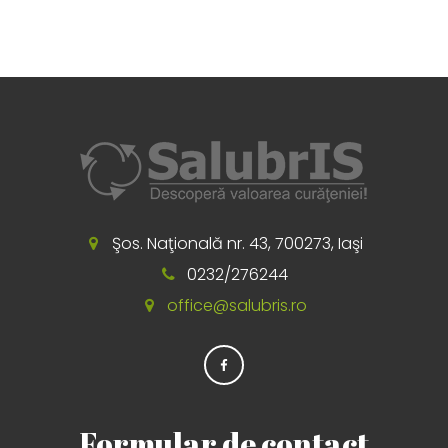
Şos. Naţională nr. 43, 700273, Iaşi
0232/276244
office@salubris.ro
Formular de contact