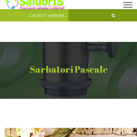
Bine ati venit pe Salubris.ro!
Unde ne găsești?
Sarbatori Pascale