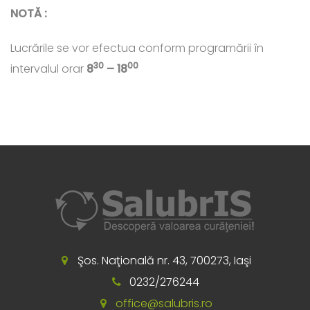
NOTĂ :
Lucrările se vor efectua conform programării în
30
00
intervalul orar
8
– 18
Şos. Naţională nr. 43, 700273, Iaşi
0232/276244
office@salubris.ro