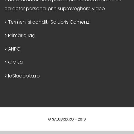
caracter personal prin supraveghere video
> Termeni si conditii Salubris Comenzi
> Primăria Iași
> ANPC
> C.M.C.I.
> IaSIadopta.ro
© SALUBRIS.RO - 2019