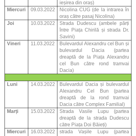
ieșirea din oraș)
Miercuri
09.03.2022
Nicolina CUG (de la intrarea în
oraș către pasaj Nicolina)
Joi
10.03.2022
Strada Dudescu (ambele părți
între Piața Chirilă și strada Dr.
Savini)
Vineri
11.03.2022
Bulevardul Alexandru cel Bun și
bulevardul Dacia (partea
dreaptă de la Piața Alexandru
cel Bun către rond tramvai
Dacia)
Luni
14.03.2022
Bulevardul Dacia și bulevardul
Alexandru Cel Bun (partea
dreaptă de la rond tramvai
Dacia către Complex Familial)
Marți
15.03.2022
Strada Vasile Lupu (partea
dreaptă de la strada Dudescu
către Piața Doi Băieți)
Miercuri
16.03.2022
strada Vașile Lupu (partea