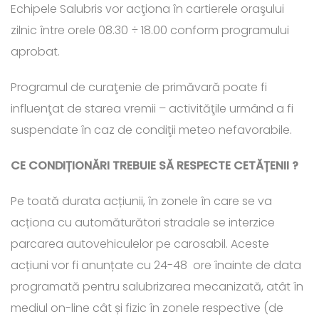
Echipele Salubris vor acţiona în cartierele oraşului
zilnic între orele 08.30 ÷ 18.00 conform programului
aprobat.
Programul de curaţenie de primăvară poate fi
influenţat de starea vremii – activităţile urmând a fi
suspendate în caz de condiţii meteo nefavorabile.
CE CONDIȚIONĂRI TREBUIE SĂ RESPECTE CETĂȚENII ?
Pe toată durata acțiunii, în zonele în care se va
acționa cu automăturători stradale se interzice
parcarea autovehiculelor pe carosabil. Aceste
acțiuni vor fi anunțate cu 24-48 ore înainte de data
programată pentru salubrizarea mecanizată, atât în
mediul on-line cât și fizic în zonele respective (de