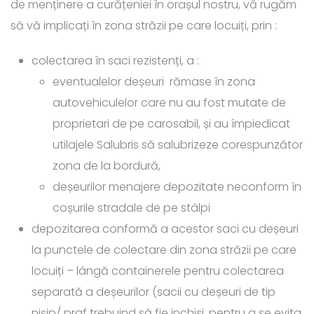
de menținere a curățeniei în orașul nostru, vă rugăm
să vă implicați în zona străzii pe care locuiți, prin :
colectarea în saci rezistenți, a :
eventualelor deșeuri rămase în zona
autovehiculelor care nu au fost mutate de
proprietari de pe carosabil, și au împiedicat
utilajele Salubris să salubrizeze corespunzător
zona de la bordură,
deșeurilor menajere depozitate neconform în
coșurile stradale de pe stâlpi
depozitarea conformă a acestor saci cu deșeuri
la punctele de colectare din zona străzii pe care
locuiți – lângă containerele pentru colectarea
separată a deșeurilor (sacii cu deșeuri de tip
nisip/ praf trebuind să fie inchiși, pentru a se evita