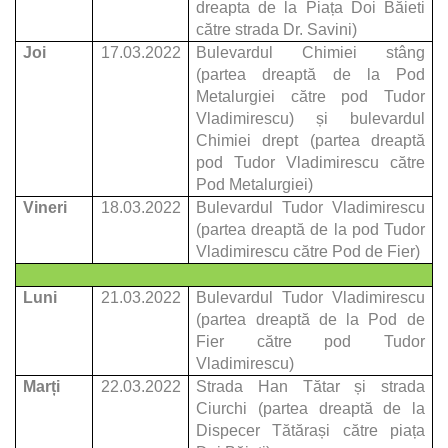
dreapta de la Piața Doi Băieti
către strada Dr. Savini)
Joi
17.03.2022
Bulevardul Chimiei stâng
(partea dreaptă de la Pod
Metalurgiei către pod Tudor
Vladimirescu) și bulevardul
Chimiei drept (partea dreaptă
pod Tudor Vladimirescu către
Pod Metalurgiei)
Vineri
18.03.2022
Bulevardul Tudor Vladimirescu
(partea dreaptă de la pod Tudor
Vladimirescu către Pod de Fier)
Luni
21.03.2022
Bulevardul Tudor Vladimirescu
(partea dreaptă de la Pod de
Fier către pod Tudor
Vladimirescu)
Marți
22.03.2022
Strada Han Tătar și strada
Ciurchi (partea dreaptă de la
Dispecer Tătărași către piața