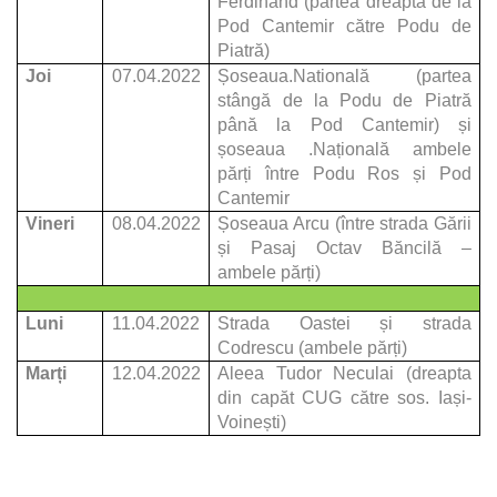
Ferdinand (partea dreaptă de la
Pod Cantemir către Podu de
Piatră)
Joi
07.04.2022
Șoseaua.Natională (partea
stângă de la Podu de Piatră
până la Pod Cantemir) și
șoseaua .Națională ambele
părți între Podu Ros și Pod
Cantemir
Vineri
08.04.2022
Șoseaua Arcu (între strada Gării
și Pasaj Octav Băncilă –
ambele părți)
Luni
11.04.2022
Strada Oastei și strada
Codrescu (ambele părți)
Marți
12.04.2022
Aleea Tudor Neculai (dreapta
din capăt CUG către sos. Iași-
Voinești)