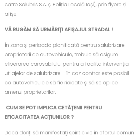
către Salubris S.A. și Poliția Locală Iași), prin flyere și
afișe.
VĂ RUGĂM SĂ URMĂRIȚI AFIȘAJUL STRADAL !
În zona și perioada planificată pentru salubrizare,
proprietarii de autovehicule, trebuie să asigure
eliberarea carosabilului pentru a facilita intervenția
utilajelor de salubrizare – în caz contrar este posibil
ca autovehiculele să fie ridicate şi să se aplice
amenzi proprietarilor.
CUM SE POT IMPLICA CETĂȚENII PENTRU
EFICACITATEA ACȚIUNILOR ?
Dacă doriți să manifestaţi spirit civic în efortul comun