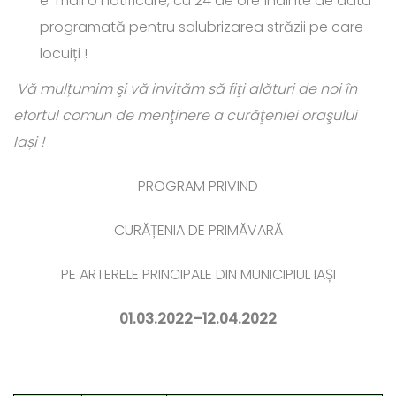
e-mail o notificare, cu 24 de ore înainte de data
programată pentru salubrizarea străzii pe care
locuiți !
Vă mulțumim şi vă invităm să fiţi alături de noi în
efortul comun de menţinere a curăţeniei oraşului
Iași !
PROGRAM PRIVIND
CURĂȚENIA DE PRIMĂVARĂ
PE ARTERELE PRINCIPALE DIN MUNICIPIUL IAȘI
01.03.2022–12.04.2022