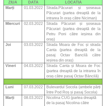
ZIUA
DATA
LOCATIA
Marți
01.03.2022
Strada.Păcurari și șoseaua
Păcurari (partea dreaptă de la
intrarea în oraș către Niciman)
Miercuri
02.03.2022
Strada Păcurari și șoseaua
Păcurari (partea dreaptă de la
Petru Poni către ieșirea din
oraș)
Joi
03.03.2022
Strada Moara de Foc și strada
Canta (partea dreaptă de la
pasaj Octav Bancilă către
ieșirea din oraș)
Vineri
04.03.2022
Strada Canta și Moara de Foc
(partea dreaptă de la intrarea în
oraș către pasaj Octav Băncilă)
Luni
07.03.2022
Bulevardul Socola (ambele părți
între Pod Roș și pasaj Socola)
Marți
08.03.2022
Nicolina CUG (partea dreaptă
de la pasaj Nicolina către