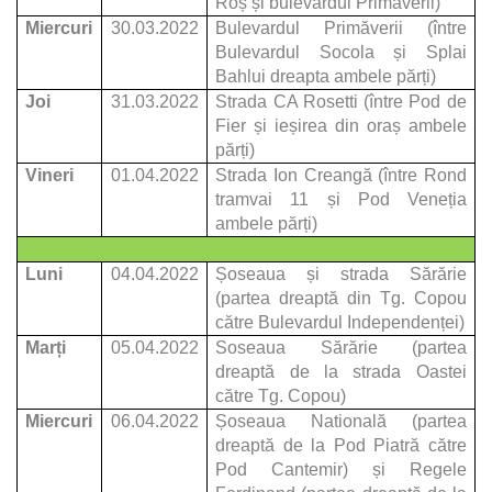
Roș și bulevardul Primăverii)
Miercuri
30.03.2022
Bulevardul Primăverii (între
Bulevardul Socola și Splai
Bahlui dreapta ambele părți)
Joi
31.03.2022
Strada CA Rosetti (între Pod de
Fier și ieșirea din oraș ambele
părți)
Vineri
01.04.2022
Strada Ion Creangă (între Rond
tramvai 11 și Pod Veneția
ambele părți)
Luni
04.04.2022
Șoseaua și strada Sărărie
(partea dreaptă din Tg. Copou
către Bulevardul Independenței)
Marți
05.04.2022
Soseaua Sărărie (partea
dreaptă de la strada Oastei
către Tg. Copou)
Miercuri
06.04.2022
Șoseaua Natională (partea
dreaptă de la Pod Piatră către
Pod Cantemir) și Regele