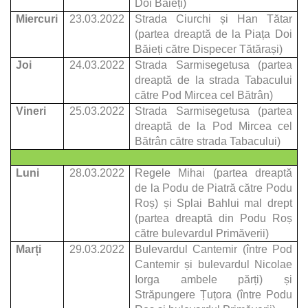
Doi Băieți)
Miercuri
23.03.2022
Strada Ciurchi și Han Tătar
(partea dreaptă de la Piața Doi
Băieți către Dispecer Tătărași)
Joi
24.03.2022
Strada Sarmisegetusa (partea
dreaptă de la strada Tabacului
către Pod Mircea cel Bătrân)
Vineri
25.03.2022
Strada Sarmisegetusa (partea
dreaptă de la Pod Mircea cel
Bătrân către strada Tabacului)
Luni
28.03.2022
Regele Mihai (partea dreaptă
de la Podu de Piatră către Podu
Roș) și Splai Bahlui mal drept
(partea dreaptă din Podu Roș
către bulevardul Primăverii)
Marți
29.03.2022
Bulevardul Cantemir (între Pod
Cantemir și bulevardul Nicolae
Iorga ambele părți) și
Străpungere Țuțora (între Podu