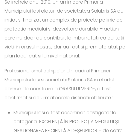
Se incheie anul 2019, un an in care Primaria
Municipiului Iasi alaturi de societatea Salubris SA au
initiat si finalizat un complex de proiecte pe linie de
protectia mediului si dezvoltare durabila – actiuni
care nu doar au contribuit la imbunatatirea calitatii
vietii in orasul nostru, dar au fost si premiate atat pe
plan local cat si la nivel national.
Profesionalismul echipelor din cadrul Primariei
Municipiului Iasi si societatii Salubris SA in efortul
comun de construire a ORASULUI VERDE, a fost
confirmat si de urmatoarele distinctii obtinute :
Municipiul Iasi a fost desemnat castigator la
categoria EXCELENȚĂ ÎN PROTECȚIA MEDIULUI ȘI
GESTIONAREA EFICIENTĂ A DEȘEURILOR – de catre