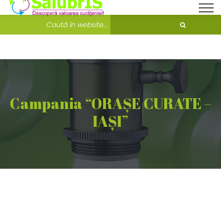
Bine ati venit pe Salubris.ro!
Unde ne găsești?
Campania “ORAȘE CURATE –
IAȘI”