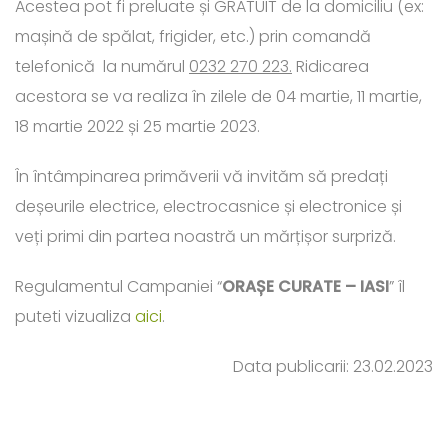
Acestea pot fi preluate și GRATUIT de la domiciliu (ex:
mașină de spălat, frigider, etc.) prin comandă
telefonică la numărul
0232 270 223.
Ridicarea
acestora se va realiza în zilele de 04 martie, 11 martie,
18 martie 2022 și 25 martie 2023.
În întâmpinarea primăverii vă invităm să predați
deșeurile electrice, electrocasnice și electronice și
veți primi din partea noastră un mărțișor surpriză.
Regulamentul Campaniei “
ORAȘE CURATE – IASI
” îl
puteti vizualiza
aici
.
Data publicarii: 23.02.2023