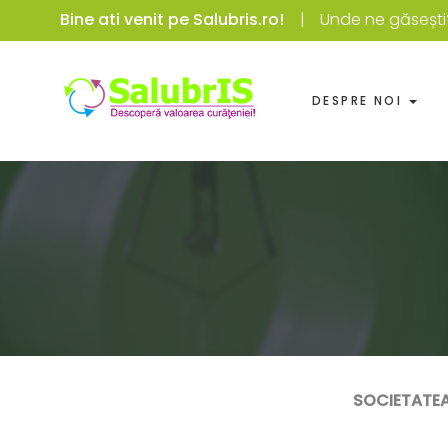
Bine ati venit pe Salubris.ro!
Unde ne găsești
DESPRE NOI
SOCIETATEA 