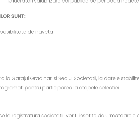
ratori salubrizare cai publice pe perioada nedete
ILOR SUNT:
u posibilitate de naveta
 la Garajul Gradinari si Sediul Societatii, la datele stabilite
programati pentru participarea la etapele selectiei.
 la registratura societatii vor fi insotite de urmatoarel