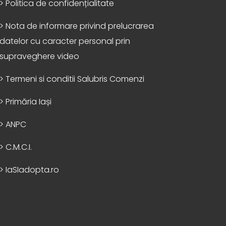
> Politica de confidențialitate
> Nota de informare privind prelucrarea
datelor cu caracter personal prin
supraveghere video
> Termeni si conditii Salubris Comenzi
> Primăria Iași
> ANPC
> C.M.C.I.
> IaSIadopta.ro