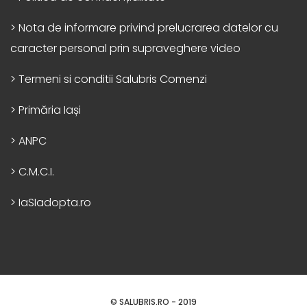
> Nota de informare privind prelucrarea datelor cu
caracter personal prin supraveghere video
> Termeni si conditii Salubris Comenzi
> Primăria Iași
> ANPC
> C.M.C.I.
> IaSIadopta.ro
© SALUBRIS.RO - 2019