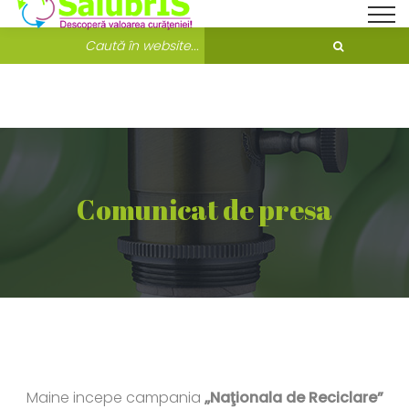
Bine ati venit pe Salubris.ro!
Unde ne găsești?
Comunicat de presa
Maine incepe campania
„Naţionala de Reciclare”