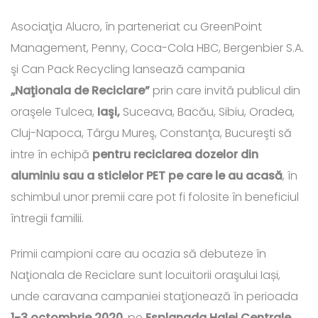
Asociaţia Alucro, în parteneriat cu GreenPoint
Management, Penny, Coca-Cola HBC, Bergenbier S.A.
şi Can Pack Recycling lansează campania
„Naţionala de Reciclare”
prin care invită publicul din
oraşele Tulcea,
Iaşi,
Suceava, Bacău, Sibiu, Oradea,
Cluj-Napoca, Târgu Mureş, Constanţa, Bucureşti să
intre în echipă
pentru reciclarea dozelor din
aluminiu sau a sticlelor PET pe care le au acasă
, în
schimbul unor premii care pot fi folosite în beneficiul
întregii familii.
Primii campioni care au ocazia să debuteze în
Naţionala de Reciclare sunt locuitorii oraşului Iași,
unde caravana campaniei staţionează în perioada
1-3 octombrie 2020
, pe
Esplanada Halei Centrale