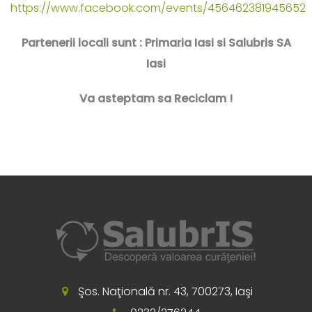
https://www.facebook.com/events/456462381945652
Partenerii locali sunt : Primaria Iasi si Salubris SA
Iasi
Va asteptam sa Reciclam !
Şos. Naţională nr. 43, 700273, Iaşi