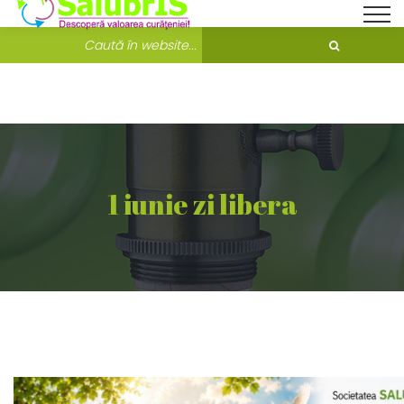
Bine ati venit pe Salubris.ro!
Unde ne găsești?
1 iunie zi libera